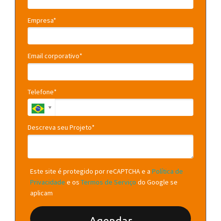
Empresa*
Email corporativo*
Telefone*
Descreva seu Projeto*
Este site é protegido por reCAPTCHA e a
Política de
Privacidade
e os
Termos de Serviço
do Google se
aplicam
Agendar