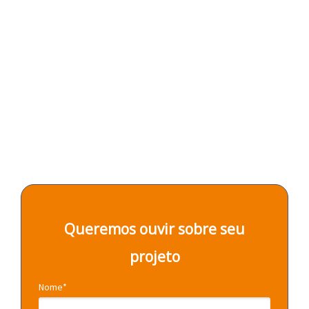
Consultoria AWS
Soluções que te acompanham além da migração, para
potencializar resultados e otimizar operações.
Queremos ouvir sobre seu
projeto
Nome*